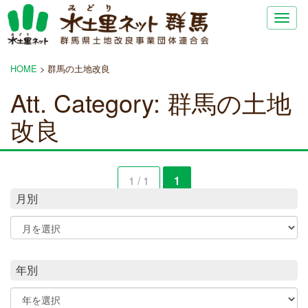
Togg
navig
HOME
>
群馬の土地改良
Att. Category:
群馬の土地
改良
1 / 1
1
月別
年別