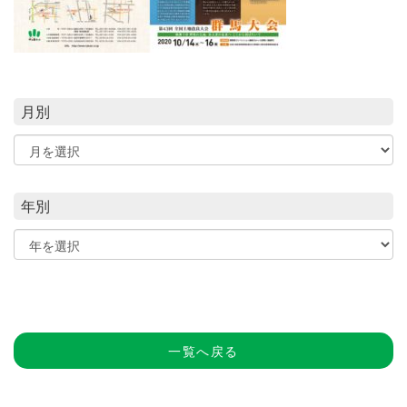
月別
年別
一覧へ戻る