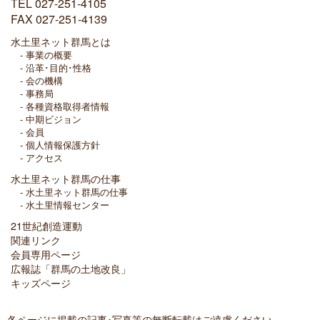
TEL 027-251-4105
FAX 027-251-4139
水土里ネット群馬とは
事業の概要
沿革･目的･性格
会の機構
事務局
各種資格取得者情報
中期ビジョン
会員
個人情報保護方針
アクセス
水土里ネット群馬の仕事
水土里ネット群馬の仕事
水土里情報センター
21世紀創造運動
関連リンク
会員専用ページ
広報誌「群馬の土地改良」
キッズページ
各ページに掲載の記事･写真等の無断転載はご遠慮ください。