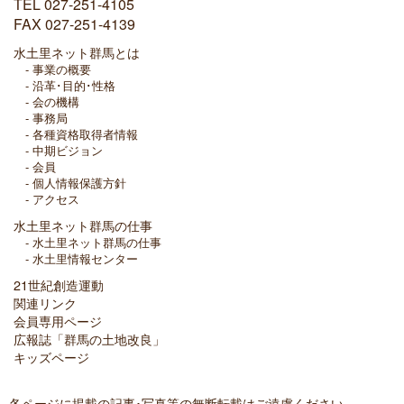
TEL 027-251-4105
FAX 027-251-4139
水土里ネット群馬とは
事業の概要
沿革･目的･性格
会の機構
事務局
各種資格取得者情報
中期ビジョン
会員
個人情報保護方針
アクセス
水土里ネット群馬の仕事
水土里ネット群馬の仕事
水土里情報センター
21世紀創造運動
関連リンク
会員専用ページ
広報誌「群馬の土地改良」
キッズページ
各ページに掲載の記事･写真等の無断転載はご遠慮ください。