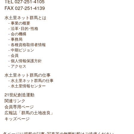
TEL 027-251-4105
FAX 027-251-4139
水土里ネット群馬とは
事業の概要
沿革･目的･性格
会の機構
事務局
各種資格取得者情報
中期ビジョン
会員
個人情報保護方針
アクセス
水土里ネット群馬の仕事
水土里ネット群馬の仕事
水土里情報センター
21世紀創造運動
関連リンク
会員専用ページ
広報誌「群馬の土地改良」
キッズページ
各ページに掲載の記事･写真等の無断転載はご遠慮ください。